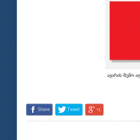
აჟარის (ზემო ა
Share
Tweet
+1