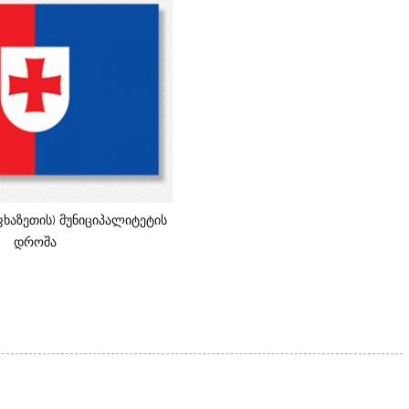
ფხაზეთის) მუნიციპალიტეტის
დროშა