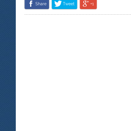
Share
Tweet
+1