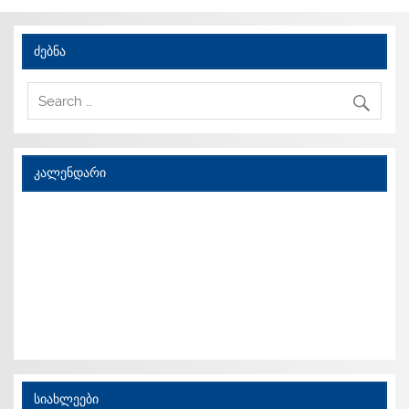
ძებნა
კალენდარი
სიახლეები