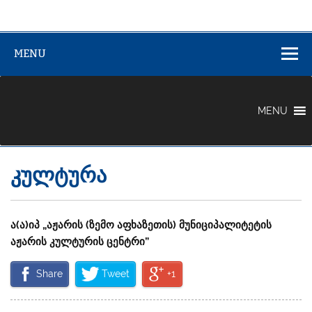
აჟარის (ზემო
აჟარის (ზემო აფხაზეთის) მუნიციპალიტეტი
აფხაზეთის)
MENU
მუნიციპალიტე
MENU
კულტურა
ა(ა)იპ „აჟარის (ზემო აფხაზეთის) მუნიციპალიტეტის
აჟარის კულტურის ცენტრი”
Share
Tweet
+1