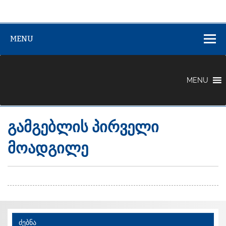
აჟარის (ზემო
აჟარის (ზემო აფხაზეთის) მუნიციპალიტეტი
აფხაზეთის)
MENU
მუნიციპალიტე
MENU
გამგებლის პირველი
მოადგილე
ძებნა