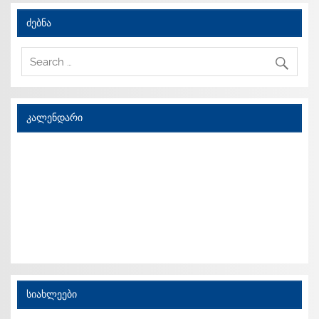
ძებნა
კალენდარი
სიახლეები