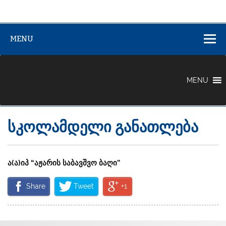
აჟარის (ზემო
აჟარის (ზემო აფხაზეთის) მუნიციპალიტეტი
აფხაზეთის)
MENU
მუნიციპალიტე
MENU
სკოლამდელი განათლება
ა(ა)იპ “აჟარის საბავშვო ბაღი”
Share
Tweet
+1