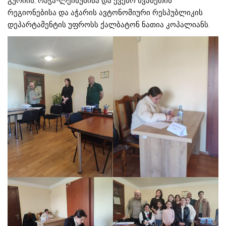
გურიის, რაჭა-ლეჩხუმისა და ქვემო სვანეთის
რეგიონებისა და აჭარის ავტონომიური რესპუბლიკის
დეპარტამენტის უფროსს ქალბატონ ნათია კოპალიანს.